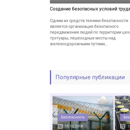
Создание безопасных условий труд
Одним из средств техники безопасности
является организация безопасного
передвижения людей по территории цеха
тротуары, пешеходные мосты над
железнодорожными путями,...
Популярные публикации
Пожарная
безопасность
Безопасность
Без
17.07.2018
15.12.2018
1