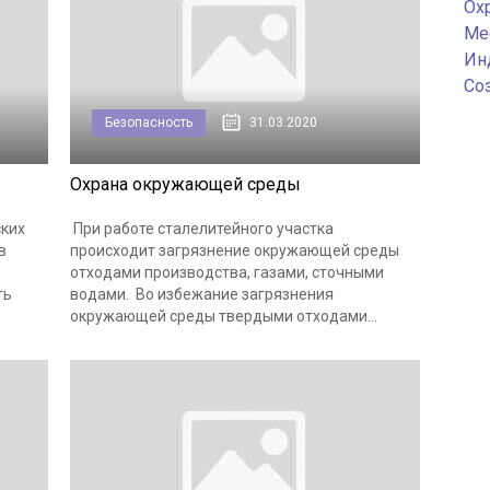
Ох
Ме
Ин
Со
Безопасность
31.03.2020
Охрана окружающей среды
ских
При работе сталелитейного участка
в
происходит загрязнение окружающей среды
отходами производства, газами, сточными
ть
водами. Во избежание загрязнения
окружающей среды твердыми отходами...