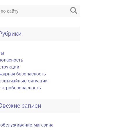
Рубрики
ты
зопасность
струкции
жарная безопасность
езвычайные ситуации
ектробезопасность
Свежие записи
хобслуживание магазина