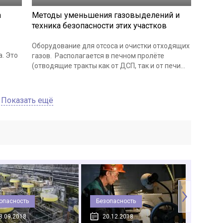
а
Методы уменьшения газовыделений и
техника безопасности этих участков
Оборудование для отсоса и очистки отходящих
. Это
газов. Располагается в печном пролёте
(отводящие тракты как от ДСП, так и от печи...
Показать ещё
опасность
Безопасность
Акты
8.09.2018
20.12.2018